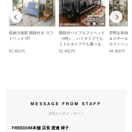
収納力抜群 階段付き ロフ
階段付パイプロフトベッド
空間を有効活
トベッド HT
（4色）、ハイタイプでも
＆スチール仕
ミドルタイプでも選べる大
ロフトベッド 
容量の収納力 | Rostem-ロ
52,401円
52,401円
44,902円
ステム- HT
MESSAGE FROM STAFF
店長からのメッセージ
FREEDOM本舗 店長 渡邊 律子