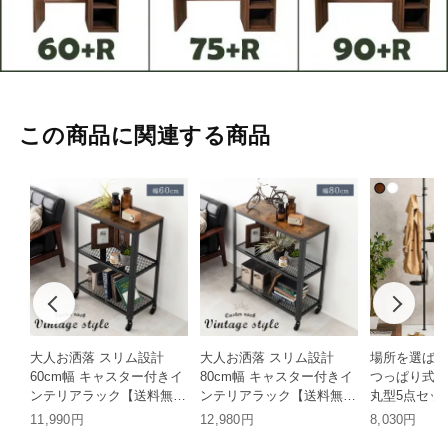
この商品に関連する商品
大人お洒落 スリム設計
大人お洒落 スリム設計
場所を選ばず
60cm幅 キャスター付きイ
80cm幅 キャスター付きイ
つっぱり式 
ンテリアラック【送料無
ンテリアラック【送料無
丸型5点セッ
料】 HH
料】 HH
料】 HH
11,990円
12,980円
8,030円