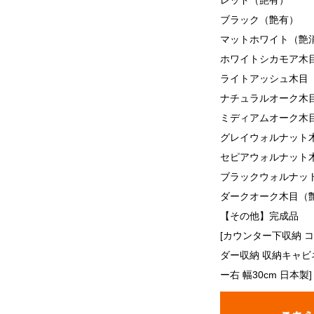
レッド（艶有）
ブラック（艶有）
マットホワイト（艶
ホワイトシカモア木
ライトアッシュ木目
ナチュラルオーク木
ミディアムオーク木
グレイウォルナット
セピアウォルナット
ブラックウォルナッ
ダークオーク木目（
【その他】完成品
[カウンター下収納 
ダー収納 収納キャビネ
ー右 幅30cm 日本製]