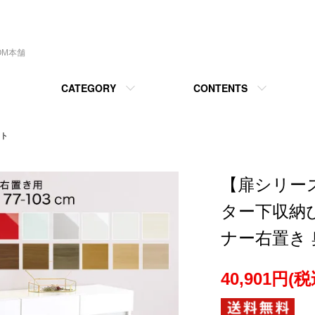
OM本舗
CATEGORY
CONTENTS
ト
【扉シリー
ター下収納
ナー右置き 奥
40,901円(税