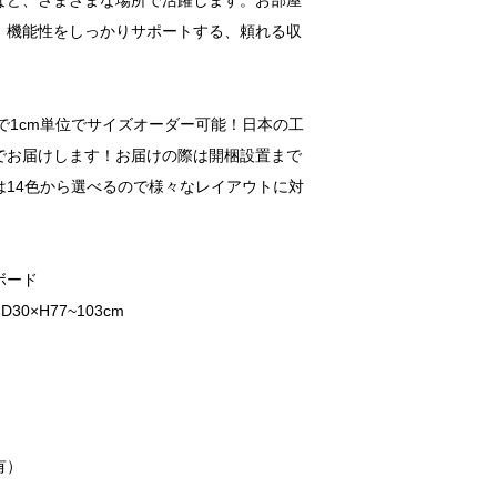
など、さまざまな場所で活躍します。お部屋
、機能性をしっかりサポートする、頼れる収
mまで1cm単位でサイズオーダー可能！日本の工
でお届けします！お届けの際は開梱設置まで
は14色から選べるので様々なレイアウトに対
ボード
0×H77~103cm
有）