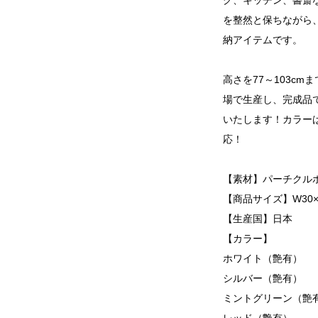
グ、キッチン、書斎
を整然と保ちながら
納アイテムです。
高さを77～103c
場で生産し、完成品
いたします！カラー
応！
【素材】パーチクル
【商品サイズ】W30×D3
【生産国】日本
【カラー】
ホワイト（艶有）
シルバー（艶有）
ミントグリーン（艶