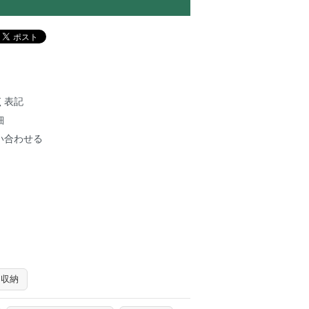
く表記
細
い合わせる
ン収納