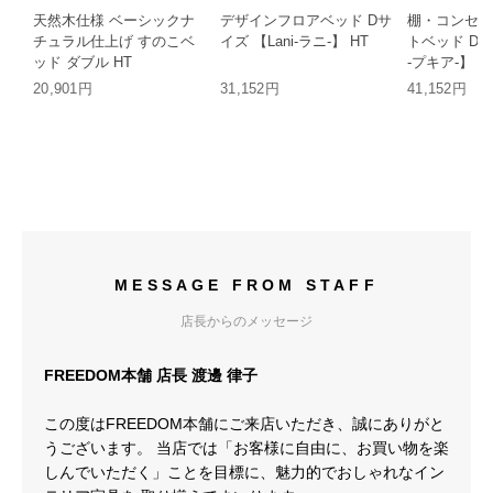
天然木仕様 ベーシックナ
デザインフロアベッド Dサ
棚・コンセン
チュラル仕上げ すのこベ
イズ 【Lani-ラニ-】 HT
トベッド Dサイ
ッド ダブル HT
-プキア-】 H
20,901円
31,152円
41,152円
MESSAGE FROM STAFF
店長からのメッセージ
FREEDOM本舗 店長 渡邊 律子
この度はFREEDOM本舗にご来店いただき、誠にありがと
うございます。 当店では「お客様に自由に、お買い物を楽
しんでいただく」ことを目標に、魅力的でおしゃれなイン