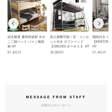
頑丈耐震 通気性抜群 すの
高さ調整可能！宮・コンセ
階段付き ロ
こ二段ベッド パイン無垢
ント付き ロフトベッド
【KRATON
材 HT
【ORCHIS-オーキス-】 HT
HT
87,401円
39,900円
57,401円
MESSAGE FROM STAFF
店長からのメッセージ