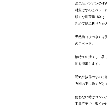
通気性バツグンのす
材質はすのこベッド
頑丈な耐荷重180kg
丸めて簡単折りたた
天然檜（ひのき）を
のこベッド。
檜特有の清々しい香
間を演出します。
通気性抜群のすのこ
布団の下に敷くだけ
使わない時はコンパ
工具不要で、敷くだ