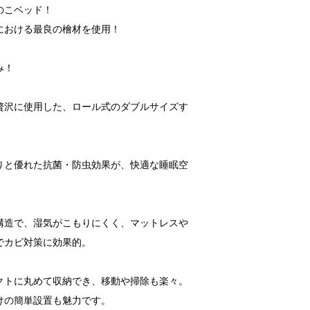
のこベッド！
における最良の檜材を使用！
！
み！
贅沢に使用した、ロール式のダブルサイズす
りと優れた抗菌・防虫効果が、快適な睡眠空
構造で、湿気がこもりにくく、マットレスや
でカビ対策に効果的。
クトに丸めて収納でき、移動や掃除も楽々。
けの簡単設置も魅力です。