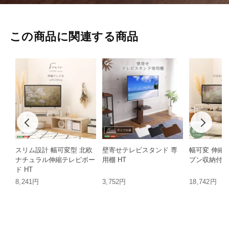
この商品に関連する商品
スリム設計 幅可変型 北欧
壁寄せテレビスタンド 専
幅可変 伸縮
ナチュラル伸縮テレビボー
用棚 HT
プン収納付き 
ド HT
8,241円
3,752円
18,742円