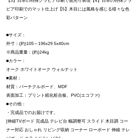
【3】日本の特殊グラビア印刷で底光り表現【4】日本の特殊グラ
ビア印刷でのマット仕上げ【5】木目には風格を感じる様々な色
彩パターン
■サイズ：
外寸：(約)105～196x29.5x40cm
※商品重量：(約)24kg
■カラー：
オーク ホワイトオーク ウォルナット
■素材：
材質：パーチクルボード、MDF
表面加工：プリント紙化粧合板、PVC(エコファ)
■その他：
・完成品でのお届けです。
[伸縮TVボード 完成品 テレビ台 幅調整可 スライド 木目調 コー
ナー対応 おしゃれ リビング収納 コーナー ローボード 伸縮 テレ