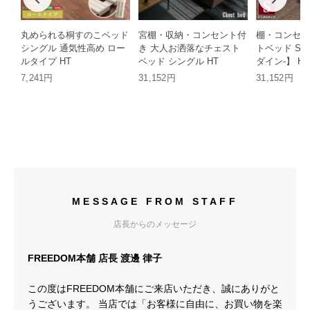
丸められる桐すのこベッド
宮棚・収納・コンセント付
棚・コンセン
シングル 通気性高め ロー
き 大人お洒落なチェスト
トベッド Sサイ
ルタイプ HT
ベッド シングル HT
ダイン-】 HT
7,241円
31,152円
31,152円
MESSAGE FROM STAFF
店長からのメッセージ
FREEDOM本舗 店長 渡邊 律子
この度はFREEDOM本舗にご来店いただき、誠にありがと
うございます。 当店では「お客様に自由に、お買い物を楽