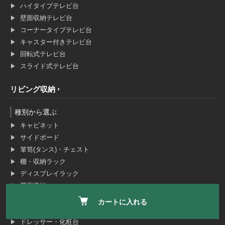
ハイタイプテレビ台
壁面収納テレビ台
コーナータイプテレビ台
キャスター付きテレビ台
回転式テレビ台
スライド式テレビ台
リビング収納
種別から選ぶ
キャビネット
サイドボード
箪笥(タンス)・チェスト
棚・収納ラック
ディスプレイラック
壁面収納
オープンラック
カートに入れる
電話台・ファックス台
ドレッサー・化粧台