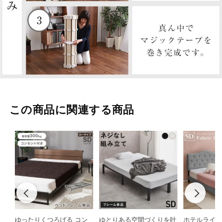
この商品に関連する商品
ゆったりくつろげる コン
ゆとりある空間づくりを叶
ホテルライク