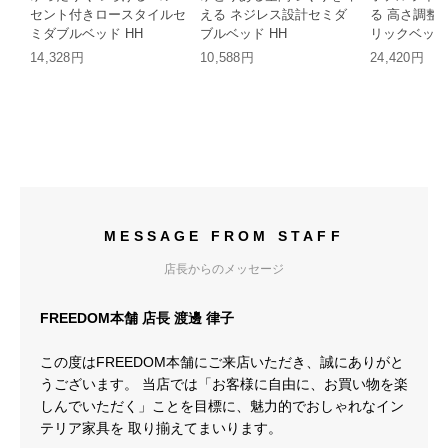
セント付きロースタイルセ
える ネジレス設計セミダ
る 高さ調整
ミダブルベッド HH
ブルベッド HH
リックベッド
HH
14,328円
10,588円
24,420円
MESSAGE FROM STAFF
店長からのメッセージ
FREEDOM本舗 店長 渡邊 律子
この度はFREEDOM本舗にご来店いただき、誠にありがと
うございます。 当店では「お客様に自由に、お買い物を楽
しんでいただく」ことを目標に、魅力的でおしゃれなイン
テリア家具を 取り揃えてまいります。