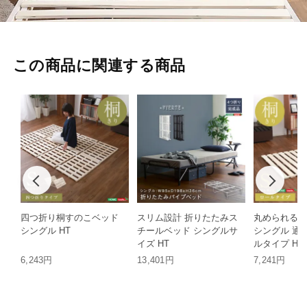
この商品に関連する商品
四つ折り桐すのこベッド
スリム設計 折りたたみス
丸められる桐
シングル HT
チールベッド シングルサ
シングル 通
イズ HT
ルタイプ HT
6,243円
13,401円
7,241円