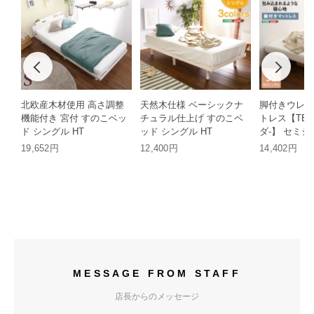
北欧産木材使用 高さ調整
天然木仕様 ベーシックナ
脚付きウレタ
機能付き 宮付 すのこベッ
チュラル仕上げ すのこベ
トレス【TER
ド シングル HT
ッド シングル HT
ダ-】 セミ
HT
19,652円
12,400円
14,402円
MESSAGE FROM STAFF
店長からのメッセージ