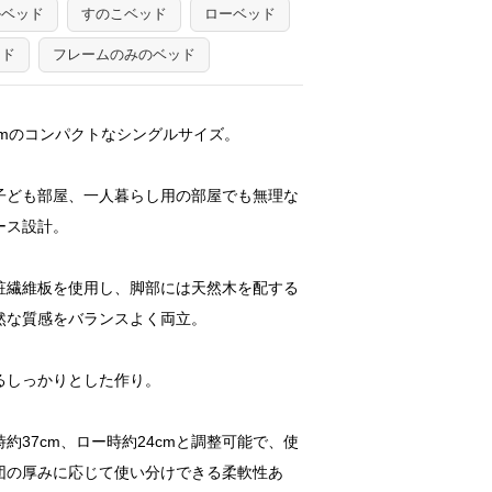
ルベッド
すのこベッド
ローベッド
ッド
フレームのみのベッド
0cmのコンパクトなシングルサイズ。
子ども部屋、一人暮らし用の部屋でも無理な
ース設計。
粧繊維板を使用し、脚部には天然木を配する
然な質感をバランスよく両立。
るしっかりとした作り。
約37cm、ロー時約24cmと調整可能で、使
団の厚みに応じて使い分けできる柔軟性あ