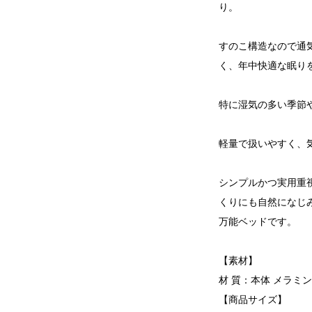
り。
すのこ構造なので通
く、年中快適な眠り
特に湿気の多い季節
軽量で扱いやすく、
シンプルかつ実用重
くりにも自然になじ
万能ベッドです。
【素材】
材 質：本体 メラ
【商品サイズ】