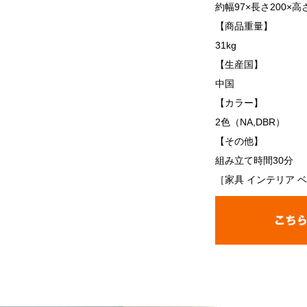
約幅97×長さ200×高さ
【商品重量】
31kg
【生産国】
中国
【カラー】
2色（NA,DBR）
【その他】
組み立て時間30分
［家具 インテリア ベ