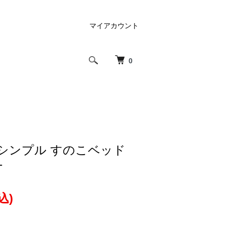
マイアカウント
0
 シンプル すのこベッド
T
込)