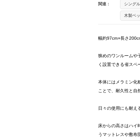
関連：
シング
木製ベ
幅約97cm×長さ20
狭めのワンルームや
く設置できる省スペ
本体にはメラミン化
ことで、耐久性と自
日々の使用にも耐え
床からの高さはハイ時
うマットレスや敷布