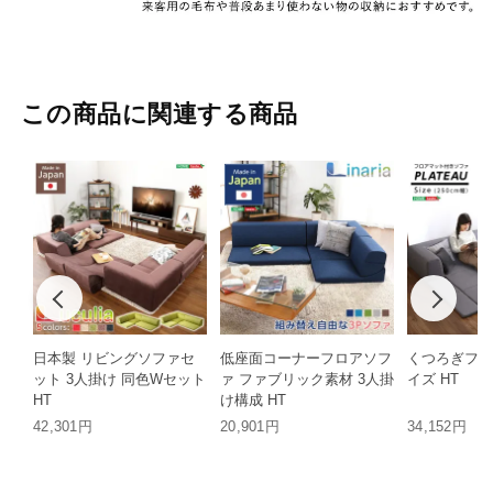
この商品に関連する商品
日本製 リビングソファセ
低座面コーナーフロアソフ
くつろぎフロ
ット 3人掛け 同色Wセット
ァ ファブリック素材 3人掛
イズ HT
HT
け構成 HT
42,301円
20,901円
34,152円