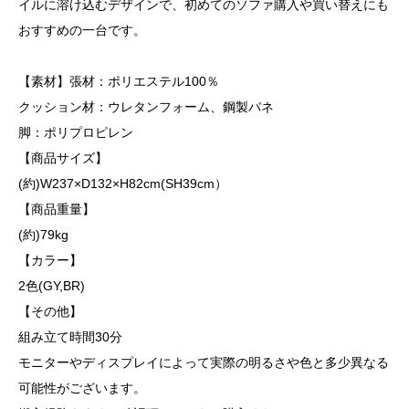
イルに溶け込むデザインで、初めてのソファ購入や買い替えにも
おすすめの一台です。
【素材】張材：ポリエステル100％
クッション材：ウレタンフォーム、鋼製バネ
脚：ポリプロピレン
【商品サイズ】
(約)W237×D132×H82cm(SH39cm）
【商品重量】
(約)79kg
【カラー】
2色(GY,BR)
【その他】
組み立て時間30分
モニターやディスプレイによって実際の明るさや色と多少異なる
可能性がございます。