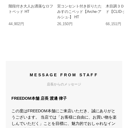
階段付き大人お洒落なロフ
宮コンセント付き折りたた
木目調３Ｄシ
トベッド HT
みすのこベッド【Arche-ア
ド【CLID-ク
ルシュ-】 HT
44,902円
26,150円
66,151円
MESSAGE FROM STAFF
店長からのメッセージ
FREEDOM本舗 店長 渡邊 律子
この度はFREEDOM本舗にご来店いただき、誠にありがと
うございます。 当店では「お客様に自由に、お買い物を楽
しんでいただく」ことを目標に、魅力的でおしゃれなイン