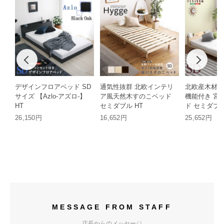
デザインフロアベッド SD
通気性抜群 北欧インテリ
北欧産木材使
サイズ 【Azlo-アズロ-】
ア風天然木すのこベッド
機能付き 宮
HT
セミダブル HT
ド セミダブル
26,150円
16,652円
25,652円
MESSAGE FROM STAFF
店長からのメッセージ