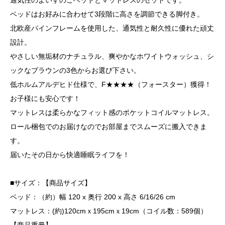
通気性のよいすのこベッドとマットレスのセットです。
ベッドはお好みに合わせて3段階に高さを調節できる脚付き。
北欧産パインフレームを使用した、通気性と耐久性に優れた頑丈
設計。
やさしい無垢材のナチュラル、爽やかなホワイトウォッシュ、シ
ックなブラウンの3色からお選び下さい。
低ホルムアルデヒド仕様で、F★★★★（フォースター）獲得！
お子様にも安心です！
マットレスは柔らかなフィット感のポケットコイルマットレス。
ロール梱包でのお届けなのでお部屋までスムーズに搬入できま
す。
届いたその日から快適睡眠ライフを！
■サイズ：【商品サイズ】
ベッド：（約）幅 120 x 奥行 200 x 高さ 6/16/26 cm
マットレス：(約)120cmｘ195cmｘ19cm（コイル数：589個）