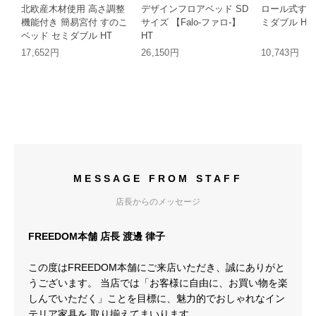
北欧産木材使用 高さ調整
デザインフロアベッド SD
ロール式すの
機能付き 簡易宮付 すのこ
サイズ 【Falo-ファロ-】
ミダブル HT
ベッド セミダブル HT
HT
17,652円
26,150円
10,743円
MESSAGE FROM STAFF
店長からのメッセージ
FREEDOM本舗 店長 渡邊 律子
この度はFREEDOM本舗にご来店いただき、誠にありがと
うございます。 当店では「お客様に自由に、お買い物を楽
しんでいただく」ことを目標に、魅力的でおしゃれなイン
テリア家具を 取り揃えてまいります。