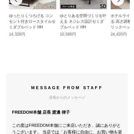
ゆったりくつろげる コン
ゆとりある空間づくりを叶
ホテルライク
セント付きロースタイルセ
える ネジレス設計セミダ
る 高さ調整
ミダブルベッド HH
ブルベッド HH
リックベッド
HH
14,328円
10,588円
24,420円
MESSAGE FROM STAFF
店長からのメッセージ
FREEDOM本舗 店長 渡邊 律子
この度はFREEDOM本舗にご来店いただき、誠にありがと
うございます。 当店では「お客様に自由に、お買い物を楽