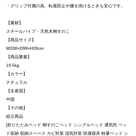
・グリップ付属の為、転落防止や腰を掛けるときも安心です。
【素材】
スチールパイプ・天然木桐すのこ
【商品サイズ】
W208×D99×H39cm
【商品重量】
19.5kg
【カラー】
ナチュラル
【生産国】
中国
【その他】
組立商品
[折りたたみベッド 桐すのこベッド シングルベッド 通気性 ベッ
ド収納 収納スペース カビ対策 湿気対策 快適寝具 軽量ベッド シ