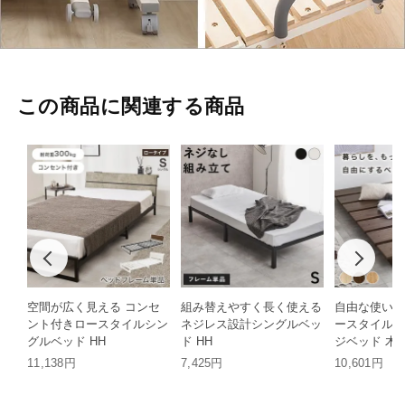
この商品に関連する商品
空間が広く見える コンセ
組み替えやすく長く使える
自由な使い方
ント付きロースタイルシン
ネジレス設計シングルベッ
ースタイルシ
グルベッド HH
ド HH
ジベッド 木目
11,138円
7,425円
10,601円