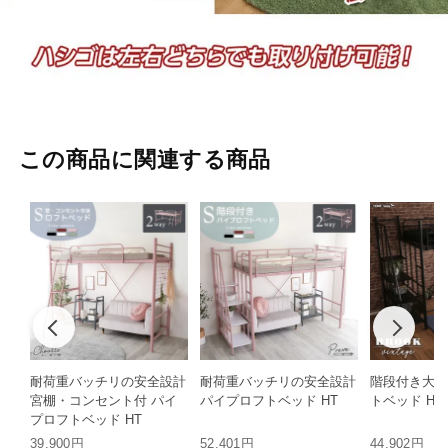
この商品に関連する商品
耐荷重バッチリの安全設計
耐荷重バッチリの安全設計
階段付き大人
宮棚・コンセント付 パイ
パイプロフトベッド HT
トベッド HT
プロフトベッド HT
39,900円
52,401円
44,902円