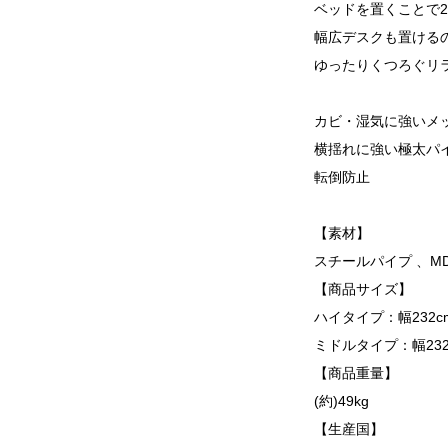
ベッドを置くことで
幅広デスクも置ける
ゆったりくつろぐリ
カビ・湿気に強いメ
横揺れに強い極太パ
転倒防止
【素材】
スチールパイプ 、M
【商品サイズ】
ハイタイプ：幅232cm
ミドルタイプ：幅232c
【商品重量】
(約)49kg
【生産国】