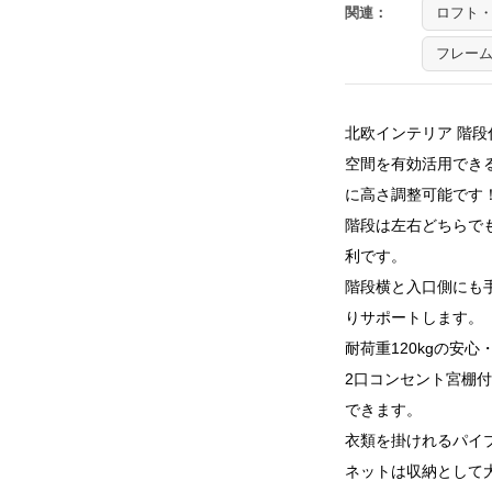
関連：
ロフト・
フレー
北欧インテリア 階段
空間を有効活用でき
に高さ調整可能です
階段は左右どちらで
利です。
階段横と入口側にも
りサポートします。
耐荷重120kgの安
2口コンセント宮棚
できます。
衣類を掛けれるパイ
ネットは収納として