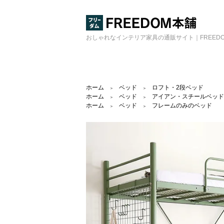
おしゃれなインテリア家具の通販サイト｜FREED
ホーム
ベッド
ロフト・2段ベッド
＞
＞
ホーム
ベッド
アイアン・スチールベッド
＞
＞
ホーム
ベッド
フレームのみのベッド
＞
＞