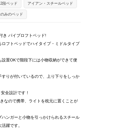
2段ベッド
アイアン・スチールベッド
ムのみのベッド
付き パイプロフトベッド!
るロフトベッドでハイタイプ・ミドルタイプ
！
も設置OKで階段下には小物収納ができて便
手すりが付いているので、上り下りをしっか
心・安全設計です！
付きなので携帯、ライトを枕元に置くことが
プハンガーと小物を引っかけられるスチール
大活躍です。