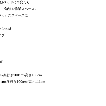
2段ベッドに早変わり
ので勉強や作業スペースに
ラックススペースに
ッシュ材
イプ
DF
x奥行き100cmx高さ180cm
mx奥行き100cmx高さ111cm