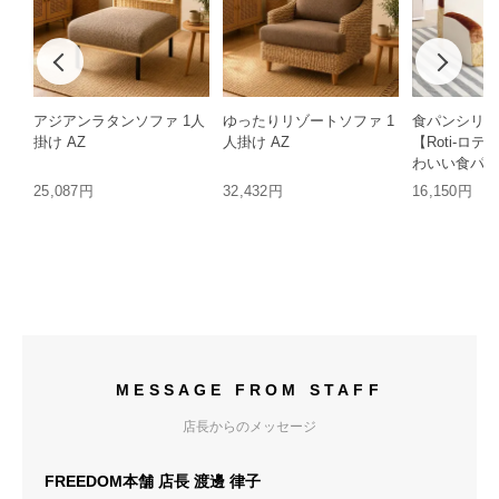
アジアンラタンソファ 1人
ゆったりリゾートソファ 1
食パンシリー
掛け AZ
人掛け AZ
【Roti-ロ
わいい食パン
25,087円
32,432円
16,150円
MESSAGE FROM STAFF
店長からのメッセージ
FREEDOM本舗 店長 渡邊 律子