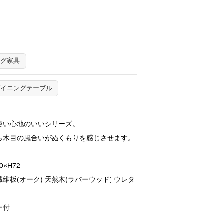
ング家具
ダイニングテーブル
使い心地のいいシリーズ。
ら木目の風合いがぬくもりを感じさせます。
×H72
維板(オーク) 天然木(ラバーウッド) ウレタ
ー付