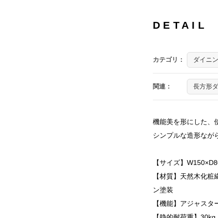
DETAIL
カテゴリ：
ダイニ
関連：
長方形
機能美を形にした、
シンプルな造形なが
【サイズ】W150×D80
【材質】天然木化粧繊
ン塗装
【機能】アジャスタ
【静的耐荷重】30kg