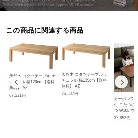
この商品に関連する商品
天然木 コタツテーブル ナ
天然木 コタツテーブル ナ
チュラル 幅135cm【送料
チュラル 幅120cm【送料
無料】 AZ
無料】 AZ
75,537円
67,221円
カーボンフラ
付 こたつに
つ W105 
HT
37,653円