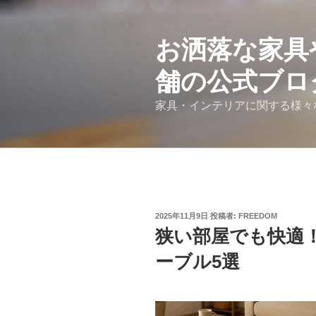
コ
ン
テ
お洒落な家具
ン
舗の公式ブロ
ツ
へ
家具・インテリアに関する様々
ス
キ
ッ
プ
投
2025年11月9日
投稿者:
FREEDOM
稿
狭い部屋でも快適
日:
ーブル5選