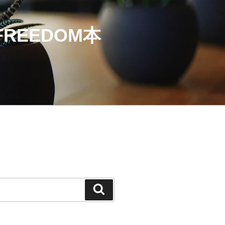
EEDOM本
検
索