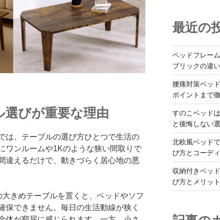
最近の
ベッドフレー
ブリックの違
腰痛対策ベッ
ポイントまで
ル選びが重要な理由
すのこベッド
と後悔しない
では、テーブルの選び方ひとつで生活の
北欧風ベッド
にワンルームや1Kのような狭い間取りで
び方とコーデ
間違えるだけで、動きづらく居心地の悪
収納付きベッ
び方とメリッ
mの大きめテーブルを置くと、ベッドやソフ
確保できません。毎日の生活動線が狭く
全体が窮屈に感じられます。一方、小さ