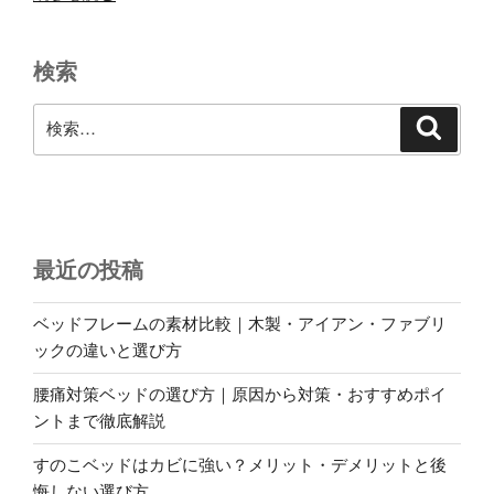
本
舗
検索
の
ブ
検
検
ロ
索
索:
グ
を
ス
タ
ー
最近の投稿
ト
し
ベッドフレームの素材比較｜木製・アイアン・ファブリ
ま
ックの違いと選び方
し
た！”
腰痛対策ベッドの選び方｜原因から対策・おすすめポイ
の
ントまで徹底解説
すのこベッドはカビに強い？メリット・デメリットと後
悔しない選び方