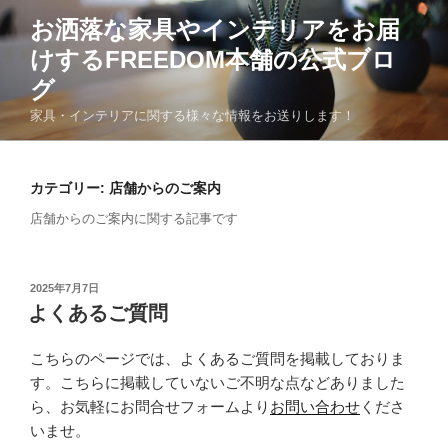
コ
お洒落な家具やインテリアをお届
ン
けするFREEDOM本舗の公式ブロ
テ
ン
グ
ツ
家具・インテリアに関する様々な情報をお送りします！
へ
ス
キ
カテゴリー:
店舗からのご案内
ッ
店舗からのご案内に関する記事です
プ
投
2025年7月7日
稿
よくあるご質問
日:
こちらのページでは、よくあるご質問を掲載しておりま
す。こちらに掲載していないご不明な点などありました
ら、お気軽にお問合せフォームより
お問い合わせ
くださ
いませ。