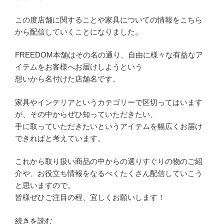
つ
い
この度店舗に関することや家具についての情報をこちら
て”
から配信していくことになりました。
の
FREEDOM本舗はその名の通り、自由に様々な有益なア
イテムをお客様へお届けしようという
想いから名付けた店舗名です。
家具やインテリアというカテゴリーで区切ってはいます
が、その中からぜひ知っていただきたい、
手に取っていただきたいというアイテムを幅広くお届け
できればと考えています。
これから取り扱い商品の中からの選りすぐりの物のご紹
介や、お役立ち情報をなるべくたくさん配信していこう
と思いますので。
皆様ぜひご注目の程、宜しくお願いします！
“FREEDOM
続きを読む