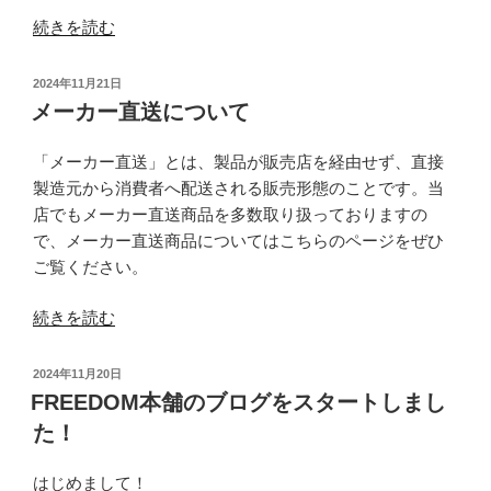
“開
続きを読む
梱
設
投
2024年11月21日
置
稿
メーカー直送について
日:
に
つ
「メーカー直送」とは、製品が販売店を経由せず、直接
い
製造元から消費者へ配送される販売形態のことです。当
て”
店でもメーカー直送商品を多数取り扱っておりますの
の
で、メーカー直送商品についてはこちらのページをぜひ
ご覧ください。
“メ
続きを読む
ー
カ
投
2024年11月20日
ー
稿
FREEDOM本舗のブログをスタートしまし
日:
直
た！
送
に
はじめまして！