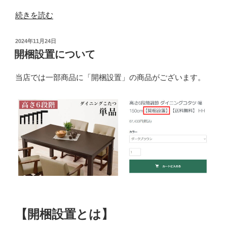
“よ
続きを読む
く
あ
投
2024年11月24日
る
稿
開梱設置について
日:
ご
質
当店では一部商品に「開梱設置」の商品がございます。
問”
の
【開梱設置とは】