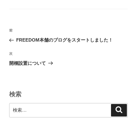
テ
ゴ
リ
ー
投
前
前
稿
の
FREEDOM本舗のブログをスタートしました！
ナ
投
ビ
稿
次
次
ゲ
の
開梱設置について
投
ー
稿
シ
ョ
検索
ン
検
検
索
索: