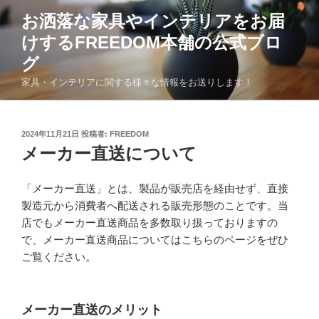
コ
お洒落な家具やインテリアをお届
ン
けするFREEDOM本舗の公式ブロ
テ
ン
グ
ツ
家具・インテリアに関する様々な情報をお送りします！
へ
ス
キ
投
2024年11月21日
投稿者:
FREEDOM
ッ
稿
メーカー直送について
日:
プ
「メーカー直送」とは、製品が販売店を経由せず、直接
製造元から消費者へ配送される販売形態のことです。当
店でもメーカー直送商品を多数取り扱っておりますの
で、メーカー直送商品についてはこちらのページをぜひ
ご覧ください。
メーカー直送のメリット