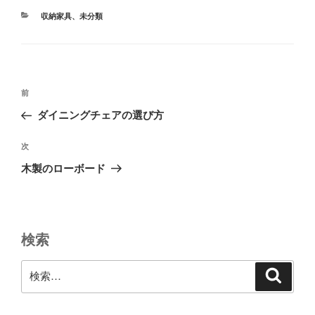
カ
収納家具
、
未分類
テ
ゴ
リ
ー
投
前
前
稿
の
ダイニングチェアの選び方
ナ
投
ビ
稿
次
次
ゲ
の
木製のローボード
投
ー
稿
シ
ョ
検索
ン
検
検
索
索: