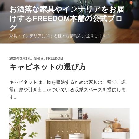
コ
お洒落な家具やインテリアをお届
ン
けするFREEDOM本舗の公式ブロ
テ
ン
グ
ツ
家具・インテリアに関する様々な情報をお送りします！
へ
ス
キ
投
2025年3月17日
投稿者:
FREEDOM
ッ
稿
キャビネットの選び方
日:
プ
キャビネットは、物を収納するための家具の一種で、通
常は扉や引き出しがついている収納スペースを提供しま
す。