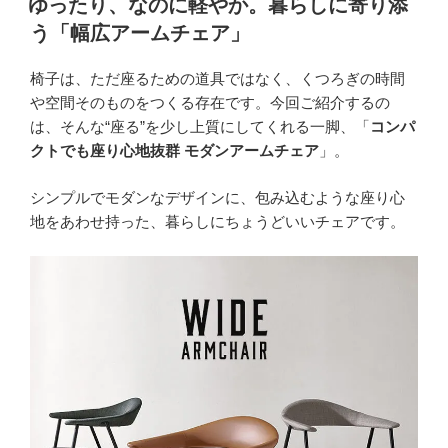
ゆったり、なのに軽やか。暮らしに寄り添
日:
グ
う「幅広アームチェア」
チ
ェ
椅子は、ただ座るための道具ではなく、くつろぎの時間
ア
や空間そのものをつくる存在です。今回ご紹介するの
の
は、そんな“座る”を少し上質にしてくれる一脚、「
コンパ
選
クトでも座り心地抜群 モダンアームチェア
」。
び
方
シンプルでモダンなデザインに、包み込むような座り心
｜
地をあわせ持った、暮らしにちょうどいいチェアです。
快
適
な
座
り
心
地
と
空