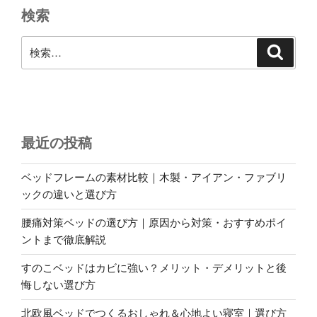
検索
合
わ
検
検
せ
索
索:
た
チ
ェ
ア
の
最近の投稿
選
び
ベッドフレームの素材比較｜木製・アイアン・ファブリ
方”
ックの違いと選び方
の
腰痛対策ベッドの選び方｜原因から対策・おすすめポイ
ントまで徹底解説
すのこベッドはカビに強い？メリット・デメリットと後
悔しない選び方
北欧風ベッドでつくるおしゃれ＆心地よい寝室｜選び方