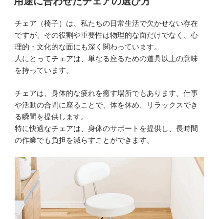
用途に合わせたチェアの選び方
日:
ン
と
チェア（椅子）は、私たちの日常生活で欠かせない存在
背
ですが、その役割や重要性は物理的な面だけでなく、心
も
理的・文化的な面にも深く関わっています。
た
人にとってチェアは、単なる座るための道具以上の意味
れ
を持っています。
付
き
チェアは、身体的な疲れを癒す場所でもあります。仕事
で
や活動の合間に座ることで、体を休め、リラックスでき
快
る瞬間を提供します。
適！
特に快適なチェアは、身体のサポートを提供し、長時間
食
の作業でも負担を減らすことができます。
事
時
間
が
も
っ