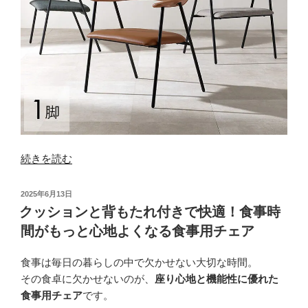
間
づ
く
り
の
コ
ツ”
の
“ゆ
続きを読む
っ
た
投
2025年6月13日
り、
稿
クッションと背もたれ付きで快適！食事時
日:
な
間がもっと心地よくなる食事用チェア
の
に
食事は毎日の暮らしの中で欠かせない大切な時間。
軽
その食卓に欠かせないのが、
座り心地と機能性に優れた
や
食事用チェア
です。
か。