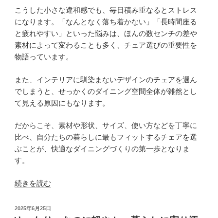
こうした小さな違和感でも、毎日積み重なるとストレス
になります。「なんとなく落ち着かない」「長時間座る
と疲れやすい」といった悩みは、ほんの数センチの差や
素材によって変わることも多く、チェア選びの重要性を
物語っています。
また、インテリアに馴染まないデザインのチェアを選ん
でしまうと、せっかくのダイニング空間全体が雑然とし
て見える原因にもなります。
だからこそ、素材や形状、サイズ、使い方などを丁寧に
比べ、自分たちの暮らしに最もフィットするチェアを選
ぶことが、快適なダイニングづくりの第一歩となりま
す。
“ダ
続きを読む
イ
ニ
投
2025年6月25日
ン
稿