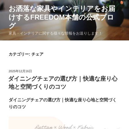
コ
お洒落な家具やインテリアをお届
ン
けするFREEDOM本舗の公式ブロ
テ
ン
グ
ツ
家具・インテリアに関する様々な情報をお送りします！
へ
ス
キ
カテゴリー:
チェア
ッ
プ
投
2025年12月16日
稿
ダイニングチェアの選び方｜快適な座り心
日:
地と空間づくりのコツ
ダイニングチェアの選び方｜快適な座り心地と空間づく
りのコツ