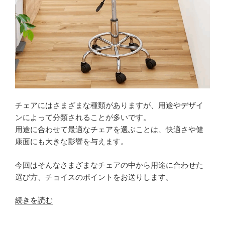
と
心
地
よ
く
な
る
食
事
チェアにはさまざまな種類がありますが、用途やデザイ
用
ンによって分類されることが多いです。
チ
用途に合わせて最適なチェアを選ぶことは、快適さや健
ェ
康面にも大きな影響を与えます。
ア”
の
今回はそんなさまざまなチェアの中から用途に合わせた
選び方、チョイスのポイントをお送りします。
“用
続きを読む
途
に