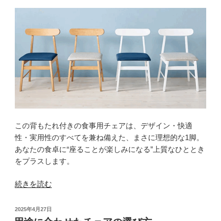
暮
ら
し
に
寄
り
添
う
「幅
広
この背もたれ付きの食事用チェアは、デザイン・快適
ア
性・実用性のすべてを兼ね備えた、まさに理想的な1脚。
ー
あなたの食卓に“座ることが楽しみになる”上質なひととき
ム
をプラスします。
チ
ェ
“ク
続きを読む
ア」”
ッ
の
シ
投
2025年4月27日
ョ
稿