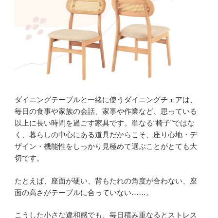
ブ
ル
の
選
び
方
｜
サ
イ
ダイニングテーブルと一緒に使うダイニングチェアは、
ズ・
毎日の食事や家族の会話、家事や作業など、思っている
素
以上に長い時間を過ごす家具です。単なる“椅子”ではな
材・
く、暮らしの中心にある道具だからこそ、座り心地・デ
形・
ザイン・機能性をしっかり見極めて選ぶことがとても大
レ
切です。
イ
ア
たとえば、座面が硬い、背もたれの角度が合わない、座
ウ
面の高さがテーブルに合っていない……。
ト
完
こうした小さな違和感でも、毎日積み重なるとストレス