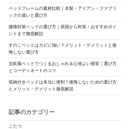
ポ
ベッドフレームの素材比較｜木製・アイアン・ファブリ
イ
ックの違いと選び方
ン
ト”
腰痛対策ベッドの選び方｜原因から対策・おすすめポイ
の
ントまで徹底解説
すのこベッドはカビに強い？メリット・デメリットと後
悔しない選び方
北欧風ベッドでつくるおしゃれ＆心地よい寝室｜選び方
とコーディネートのコツ
収納付きベッドは本当に便利？後悔しないための選び方
とメリット・デメリット徹底解説
記事のカテゴリー
こたつ