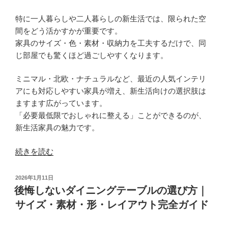
特に一人暮らしや二人暮らしの新生活では、限られた空
間をどう活かすかが重要です。
家具のサイズ・色・素材・収納力を工夫するだけで、同
じ部屋でも驚くほど過ごしやすくなります。
ミニマル・北欧・ナチュラルなど、最近の人気インテリ
アにも対応しやすい家具が増え、新生活向けの選択肢は
ますます広がっています。
「必要最低限でおしゃれに整える」ことができるのが、
新生活家具の魅力です。
“失
続きを読む
敗
し
投
2026年1月11日
な
稿
後悔しないダイニングテーブルの選び方｜
日:
い
サイズ・素材・形・レイアウト完全ガイド
新
生