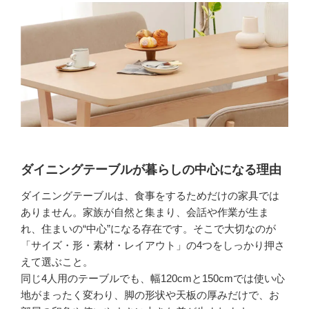
活
家
具
の
選
び
方
｜
必
要
ダイニングテーブルが暮らしの中心になる理由
家
具・
ダイニングテーブルは、食事をするためだけの家具では
サ
ありません。家族が自然と集まり、会話や作業が生ま
イ
れ、住まいの“中心”になる存在です。そこで大切なのが
ズ・
「サイズ・形・素材・レイアウト」の4つをしっかり押さ
配
えて選ぶこと。
置
同じ4人用のテーブルでも、幅120cmと150cmでは使い心
で
地がまったく変わり、脚の形状や天板の厚みだけで、お