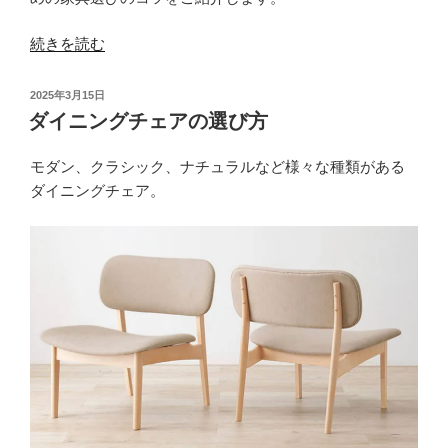
づ
く
“お
続きを読む
り
し
の
ゃ
投
2025年3月15日
コ
れ
稿
ダイニングチェアの選び方
ツ”
日:
な
の
ダ
モダン、クラシック、ナチュラルなど様々な種類がある
イ
ダイニングチェア。
ニ
ン
グ
ル
ー
ム
を
作
る
た