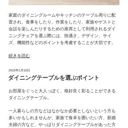
め
の
家
家庭のダイニングルームやキッチンのテーブル周りに配
具
置され、食事をしたり、作業をしたり、家族やゲストと
選
会話を楽しんだりするための座席として利用されるダイ
び”
ニングチェアを選ぶ際には、快適さ、デザイン、サイ
の
ズ、機能性などのポイントを考慮することが大切です。
“ダ
続きを読む
イ
ニ
投
2025年1月18日
ン
稿
ダイニングテーブルを選ぶポイント
日:
グ
チ
お部屋をぐっと大人っぽく、格好良く彩ることができる
ェ
ダイニングテーブル。
ア
の
一人暮らしの方などはなかなか必要としないという方も
選
多いかもしれませんが、家族で食卓を囲いたい方、新婚
び
夫婦の方など、やっぱりダイニングテーブルがあった方