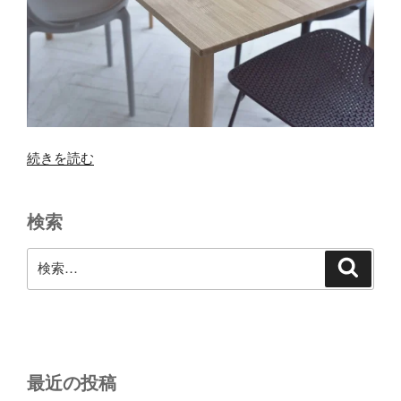
“ダ
続きを読む
イ
ニ
検索
ン
グ
検
検
テ
索
索:
ー
ブ
ル
を
選
最近の投稿
ぶ