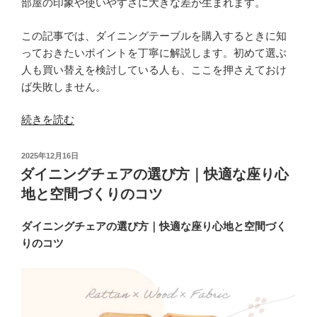
変
部屋の印象や使いやすさに大きな差が生まれます。
わ
る
この記事では、ダイニングテーブルを購入するときに知
快
っておきたいポイントを丁寧に解説します。初めて選ぶ
適
人も買い替えを検討している人も、ここを押さえておけ
な
ば失敗しません。
暮
“後
ら
続きを読む
悔
し”
し
の
投
2025年12月16日
な
稿
ダイニングチェアの選び方｜快適な座り心
日:
い
地と空間づくりのコツ
ダ
イ
ダイニングチェアの選び方｜快適な座り心地と空間づく
ニ
りのコツ
ン
グ
テ
ー