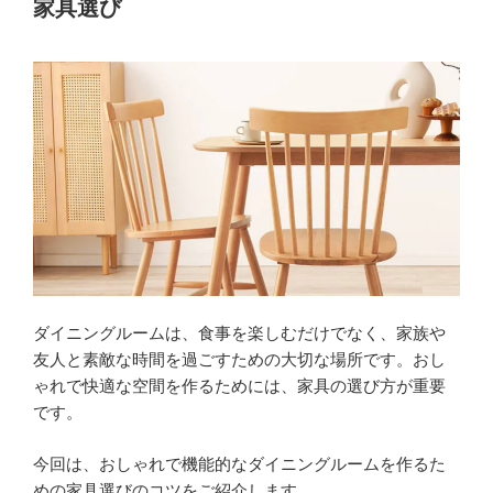
家具選び
チ
ェ
ア
の
選
び
方
｜
快
適
な
座
ダイニングルームは、食事を楽しむだけでなく、家族や
り
友人と素敵な時間を過ごすための大切な場所です。おし
心
ゃれで快適な空間を作るためには、家具の選び方が重要
地
です。
と
空
今回は、おしゃれで機能的なダイニングルームを作るた
間
めの家具選びのコツをご紹介します。