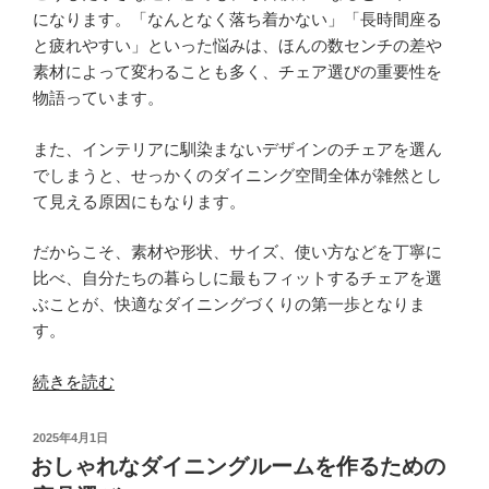
全
になります。「なんとなく落ち着かない」「長時間座る
ガ
と疲れやすい」といった悩みは、ほんの数センチの差や
イ
素材によって変わることも多く、チェア選びの重要性を
ド”
物語っています。
の
また、インテリアに馴染まないデザインのチェアを選ん
でしまうと、せっかくのダイニング空間全体が雑然とし
て見える原因にもなります。
だからこそ、素材や形状、サイズ、使い方などを丁寧に
比べ、自分たちの暮らしに最もフィットするチェアを選
ぶことが、快適なダイニングづくりの第一歩となりま
す。
“ダ
続きを読む
イ
ニ
投
2025年4月1日
ン
稿
おしゃれなダイニングルームを作るための
日:
グ