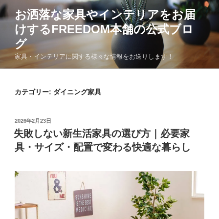
コ
お洒落な家具やインテリアをお届
ン
けするFREEDOM本舗の公式ブロ
テ
ン
グ
ツ
家具・インテリアに関する様々な情報をお送りします！
へ
ス
キ
カテゴリー:
ダイニング家具
ッ
プ
投
2026年2月23日
稿
失敗しない新生活家具の選び方｜必要家
日:
具・サイズ・配置で変わる快適な暮らし