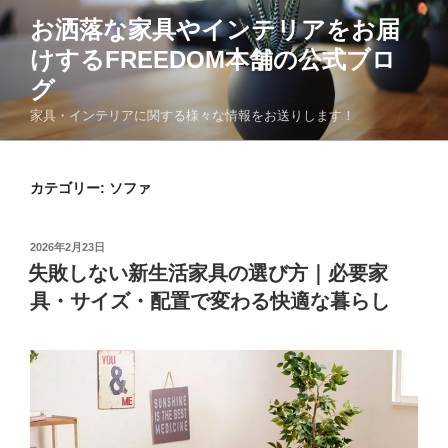
コ
お洒落な家具やインテリアをお届
ン
けするFREEDOM本舗の公式ブロ
テ
ン
グ
ツ
家具・インテリアに関する様々な情報をお送りします！
へ
ス
キ
カテゴリー:
ソファ
ッ
プ
投
2026年2月23日
稿
失敗しない新生活家具の選び方｜必要家
日:
具・サイズ・配置で変わる快適な暮らし