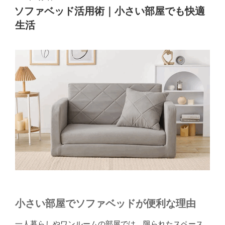
ー
稿
ソファベッド活用術｜小さい部屋でも快適
日:
ス
生活
で
快
適！
コ
ン
パ
ク
ト
ソ
フ
ァ
活
用
術”
の
小さい部屋でソファベッドが便利な理由
一人暮らしやワンルームの部屋では、限られたスペース