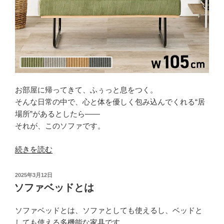
生
活”
の
お部屋に帰ってきて、ふぅっと息をつく。
そんな日常の中で、心と体を優しく包み込んでくれる“居
場所”があるとしたら——
それが、このソファです。
“く
続きを読む
つ
ろ
投
2025年3月12日
ぎ
稿
ソファベッドとは
日:
時
間
ソファベッドとは、ソファとしても使えるし、ベッドと
が
しても使える多機能な家具です。