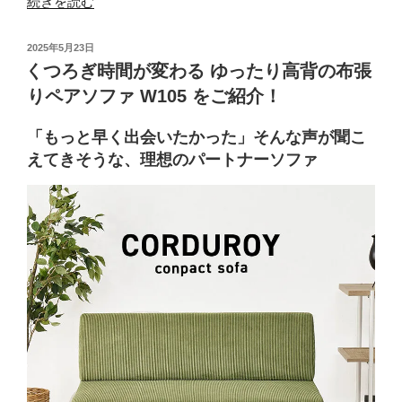
“ソ
続きを読む
フ
ァ
投
2025年5月23日
ベ
稿
くつろぎ時間が変わる ゆったり高背の布張
日:
ッ
りペアソファ W105 をご紹介！
ド
活
「もっと早く出会いたかった」そんな声が聞こ
用
えてきそうな、理想のパートナーソファ
術
｜
小
さ
い
部
屋
で
も
快
適