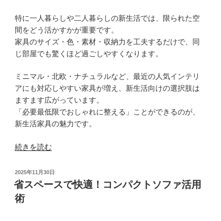
特に一人暮らしや二人暮らしの新生活では、限られた空
間をどう活かすかが重要です。
家具のサイズ・色・素材・収納力を工夫するだけで、同
じ部屋でも驚くほど過ごしやすくなります。
ミニマル・北欧・ナチュラルなど、最近の人気インテリ
アにも対応しやすい家具が増え、新生活向けの選択肢は
ますます広がっています。
「必要最低限でおしゃれに整える」ことができるのが、
新生活家具の魅力です。
“失
続きを読む
敗
し
投
2025年11月30日
な
稿
省スペースで快適！コンパクトソファ活用
日:
い
術
新
生