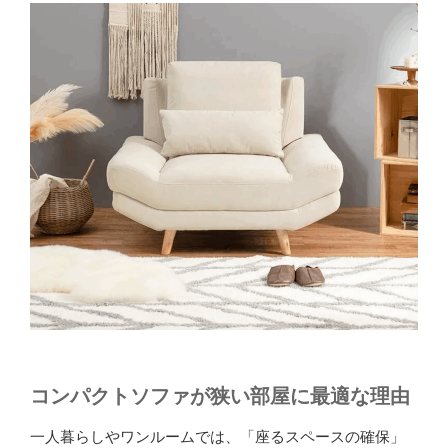
活
家
具
の
選
び
方
｜
必
要
家
具・
サ
イ
ズ・
配
コンパクトソファが狭い部屋に最適な理由
置
で
一人暮らしやワンルームでは、「座るスペースの確保」