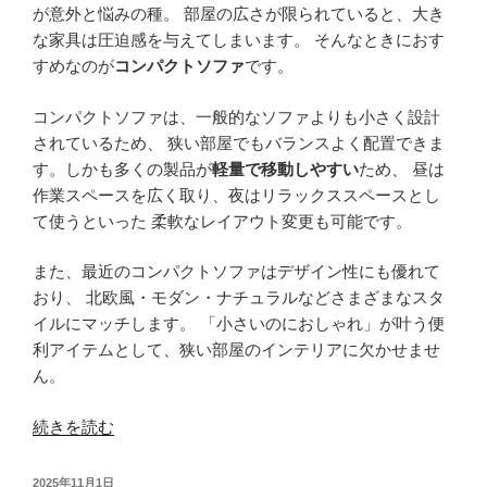
変
が意外と悩みの種。 部屋の広さが限られていると、大き
わ
な家具は圧迫感を与えてしまいます。 そんなときにおす
る
すめなのが
コンパクトソファ
です。
快
適
コンパクトソファは、一般的なソファよりも小さく設計
な
されているため、 狭い部屋でもバランスよく配置できま
暮
す。しかも多くの製品が
軽量で移動しやすい
ため、 昼は
ら
作業スペースを広く取り、夜はリラックススペースとし
し”
て使うといった 柔軟なレイアウト変更も可能です。
の
また、最近のコンパクトソファはデザイン性にも優れて
おり、 北欧風・モダン・ナチュラルなどさまざまなスタ
イルにマッチします。 「小さいのにおしゃれ」が叶う便
利アイテムとして、狭い部屋のインテリアに欠かせませ
ん。
“省
続きを読む
ス
ペ
投
2025年11月1日