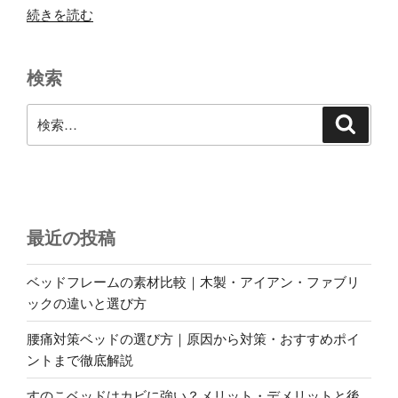
“ソ
続きを読む
フ
ァ
検索
を
選
検
検
ぶ
索
索:
ポ
イ
ン
ト”
の
最近の投稿
ベッドフレームの素材比較｜木製・アイアン・ファブリ
ックの違いと選び方
腰痛対策ベッドの選び方｜原因から対策・おすすめポイ
ントまで徹底解説
すのこベッドはカビに強い？メリット・デメリットと後