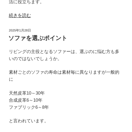
W105
活に役立ちます。
を
ご
“ソ
続きを読む
紹
フ
介！”
ァ
投
2025年1月28日
の
ベ
稿
ソファを選ぶポイント
日:
ッ
ド
リビングの主役となるソファーは、選ぶのに悩む方も多
と
いのではないでしょうか。
は”
の
素材ごとのソファの寿命は素材毎に異なりますが一般的
に
天然皮革10～30年
合成皮革6～10年
ファブリック6～8年
と言われています。