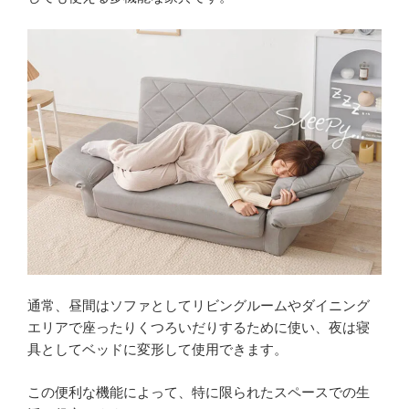
変
わ
る
ゆ
っ
た
り
高
背
の
布
張
り
ペ
通常、昼間はソファとしてリビングルームやダイニング
ア
エリアで座ったりくつろいだりするために使い、夜は寝
ソ
具としてベッドに変形して使用できます。
フ
ァ
この便利な機能によって、特に限られたスペースでの生