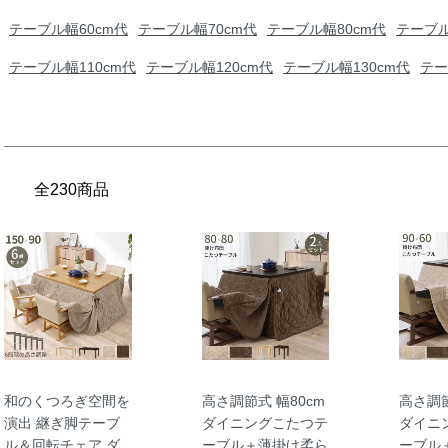
テーブル幅60cm代
テーブル幅70cm代
テーブル幅80cm代
テーブル
テーブル幅110cm代
テーブル幅120cm代
テーブル幅130cm代
テー
全230商品
和のくつろぎ空間を
高さ調節式 幅80cm
高さ調節
演出 継ぎ脚テーブ
ダイニングこたつテ
ダイニ
ル＆回転チェア ダ
ーブル＋薄掛け柔ら
ーブル