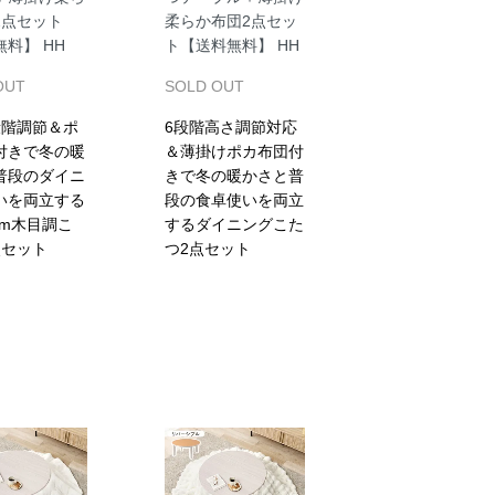
2点セット
柔らか布団2点セッ
料】 HH
ト【送料無料】 HH
OUT
SOLD OUT
段階調節＆ポ
6段階高さ調節対応
付きで冬の暖
＆薄掛けポカ布団付
普段のダイニ
きで冬の暖かさと普
いを両立する
段の食卓使いを両立
0cm木目調こ
するダイニングこた
点セット
つ2点セット