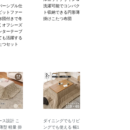
バーシブル仕
洗濯可能でコンパク
ビットファー
ト収納できる円形薄
布団付きで冬
掛けこたつ布団
くオフシーズ
ンターテーブ
ても活躍する
たつセット
ース設計 こ
ダイニングでもリビ
薄型 軽量 掛
ングでも使える 幅1