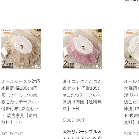
オールシーズン対応
ダイニングこたつ2
オール
木目調 幅105cm円
点セット 円形105c
木目調 
形 リバーシブル天
mこたつテーブル＋
形 リ
板こたつテーブル＋
薄掛け布団【送料無
板こた
薄掛け布団2点セッ
料】 HH
薄掛け
ト 暖房家具【送料
ト 暖
SOLD OUT
無料】 HH
無料】 
天板リバーシブル＆
SOLD OUT
SOLD 
ふんわりメレンゲ布