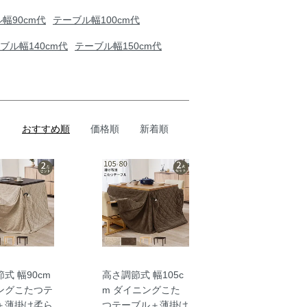
幅90cm代
テーブル幅100cm代
ブル幅140cm代
テーブル幅150cm代
おすすめ順
価格順
新着順
式 幅90cm
高さ調節式 幅105c
ングこたつテ
m ダイニングこた
＋薄掛け柔ら
つテーブル＋薄掛け