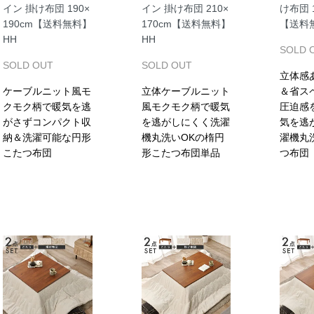
イン 掛け布団 190×
イン 掛け布団 210×
け布団 1
190cm【送料無料】
170cm【送料無料】
【送料無
HH
HH
SOLD 
SOLD OUT
SOLD OUT
立体感
ケーブルニット風モ
立体ケーブルニット
＆省ス
クモク柄で暖気を逃
風モクモク柄で暖気
圧迫感
がさずコンパクト収
を逃がしにくく洗濯
気を逃
納＆洗濯可能な円形
機丸洗いOKの楕円
濯機丸
こたつ布団
形こたつ布団単品
つ布団