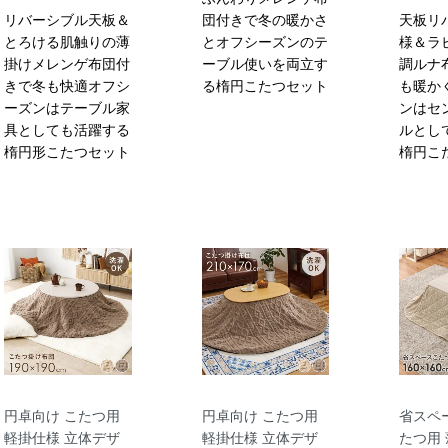
リバーシブル天板＆
団付きで冬の暖かさ
天板リ
とろける肌触りの薄
とオフシーズンのテ
様＆ラ
掛けメレンゲ布団付
ーブル使いを両立す
調ルナ
きで冬も快適オフシ
る楕円こたつセット
も暖か
ーズンはテーブル家
ンはセ
具としても活躍する
ルとし
楕円形こたつセット
楕円こ
円卓向け こたつ用
円卓向け こたつ用
省スペ
軽掛仕様 立体デザ
軽掛仕様 立体デザ
たつ用 