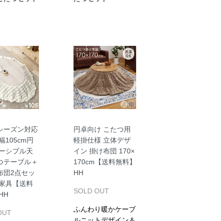
シーズン対応
円卓向け こたつ用
幅105cm円
軽掛仕様 立体デザ
バーシブル天
イン 掛け布団 170×
つテーブル＋
170cm【送料無料】
布団2点セッ
HH
房家具【送料
SOLD OUT
HH
ふんわり暖かケーブ
OUT
ルニットデザイン＆