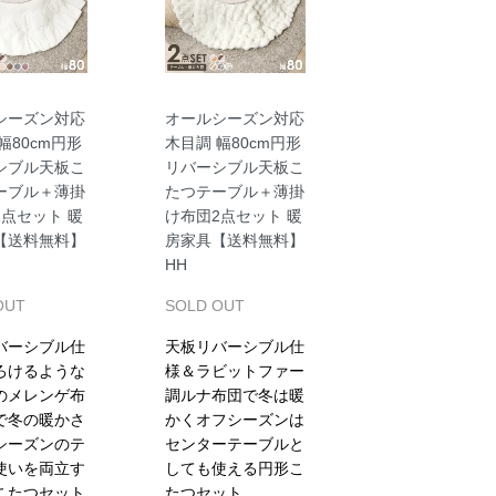
シーズン対応
オールシーズン対応
幅80cm円形
木目調 幅80cm円形
シブル天板こ
リバーシブル天板こ
ーブル＋薄掛
たつテーブル＋薄掛
2点セット 暖
け布団2点セット 暖
【送料無料】
房家具【送料無料】
HH
OUT
SOLD OUT
バーシブル仕
天板リバーシブル仕
ろけるような
様＆ラビットファー
のメレンゲ布
調ルナ布団で冬は暖
で冬の暖かさ
かくオフシーズンは
シーズンのテ
センターテーブルと
使いを両立す
しても使える円形こ
こたつセット
たつセット