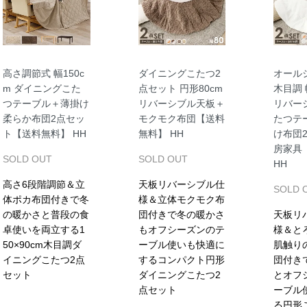
高さ調節式 幅150c
ダイニングこたつ2
オール
m ダイニングこた
点セット 円形80cm
木目調 
つテーブル＋薄掛け
リバーシブル天板＋
リバー
柔らか布団2点セッ
モクモク布団【送料
たつテ
ト【送料無料】 HH
無料】 HH
け布団
房家具
SOLD OUT
SOLD OUT
HH
高さ6段階調節＆立
天板リバーシブル仕
SOLD 
体ポカ布団付きで冬
様＆立体モクモク布
の暖かさと普段の食
団付きで冬の暖かさ
天板リ
卓使いを両立する1
もオフシーズンのテ
様＆と
50×90cm木目調ダ
ーブル使いも快適に
肌触り
イニングこたつ2点
するコンパクト円形
団付き
セット
ダイニングこたつ2
とオフ
点セット
ーブル
る円形