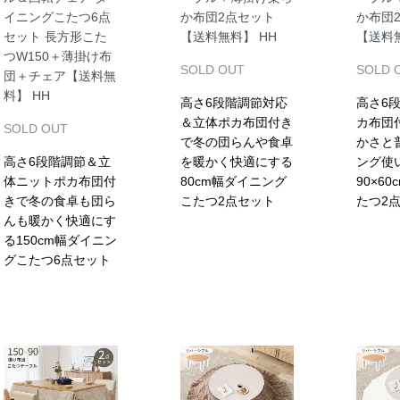
イニングこたつ6点
か布団2点セット
か布団
セット 長方形こた
【送料無料】 HH
【送料無
つW150＋薄掛け布
SOLD OUT
SOLD 
団＋チェア【送料無
料】 HH
高さ6段階調節対応
高さ6
＆立体ポカ布団付き
カ布団
SOLD OUT
で冬の団らんや食卓
かさと
高さ6段階調節＆立
を暖かく快適にする
ング使
体ニットポカ布団付
80cm幅ダイニング
90×6
きで冬の食卓も団ら
こたつ2点セット
たつ2
んも暖かく快適にす
る150cm幅ダイニン
グこたつ6点セット