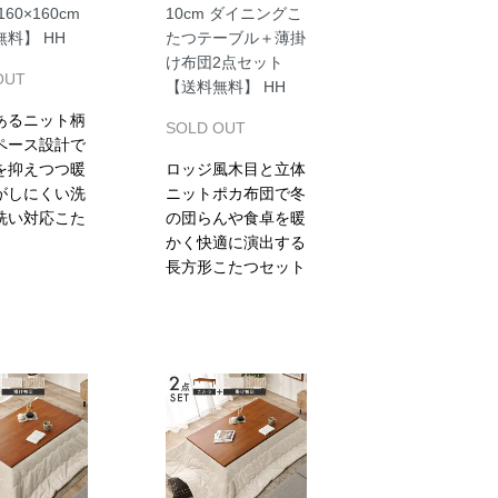
60×160cm
10cm ダイニングこ
料】 HH
たつテーブル＋薄掛
け布団2点セット
OUT
【送料無料】 HH
あるニット柄
SOLD OUT
ペース設計で
を抑えつつ暖
ロッジ風木目と立体
がしにくい洗
ニットポカ布団で冬
洗い対応こた
の団らんや食卓を暖
かく快適に演出する
長方形こたつセット