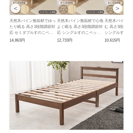
＜
＞
天然木パイン無垢材でゆっ
天然木パイン無垢材で心地
天然木パイン無
たり眠る 高さ3段階調節対
よく眠る 高さ3段階調節対
む 高さ3段階調
応 セミダブルすのこベッ
応 シングルすのこベッド
シングルすのこベ
ド HH
HH
14,863円
12,733円
10,615円