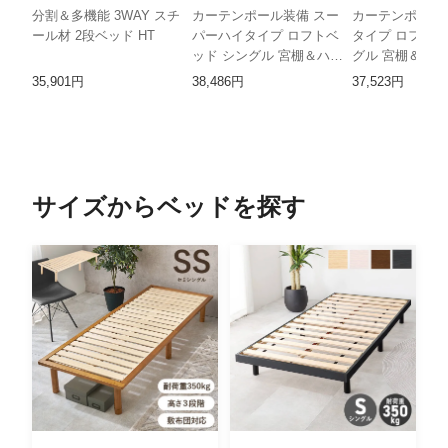
分割＆多機能 3WAY スチ
カーテンポール装備 スー
カーテンポール
ール材 2段ベッド HT
パーハイタイプ ロフトベ
タイプ ロフトベ
ッド シングル 宮棚＆ハン
グル 宮棚＆ハ
ガーポール付き スチール
ル付き スチー
35,901円
38,486円
37,523円
装飾フレーム HH
ーム HH
サイズからベッドを探す