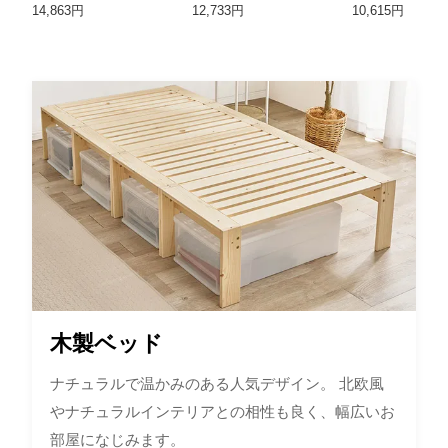
ド HH
HH
14,863円
12,733円
10,615円
木製ベッド
ナチュラルで温かみのある人気デザイン。 北欧風
やナチュラルインテリアとの相性も良く、幅広いお
部屋になじみます。