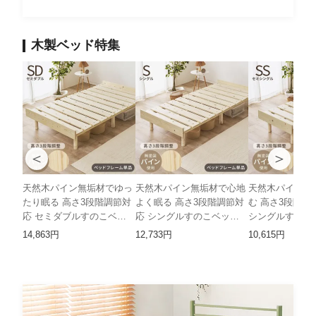
木製ベッド特集
＜
＞
天然木パイン無垢材でゆっ
天然木パイン無垢材で心地
天然木パイン無
たり眠る 高さ3段階調節対
よく眠る 高さ3段階調節対
む 高さ3段階調
応 セミダブルすのこベッ
応 シングルすのこベッド
シングルすのこベ
ド HH
HH
14,863円
12,733円
10,615円