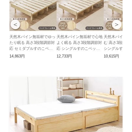
＜
＞
天然木パイン無垢材でゆっ
天然木パイン無垢材で心地
天然木パイン無
たり眠る 高さ3段階調節対
よく眠る 高さ3段階調節対
む 高さ3段階調
応 セミダブルすのこベッ
応 シングルすのこベッド
シングルすのこベ
ド HH
HH
14,863円
12,733円
10,615円