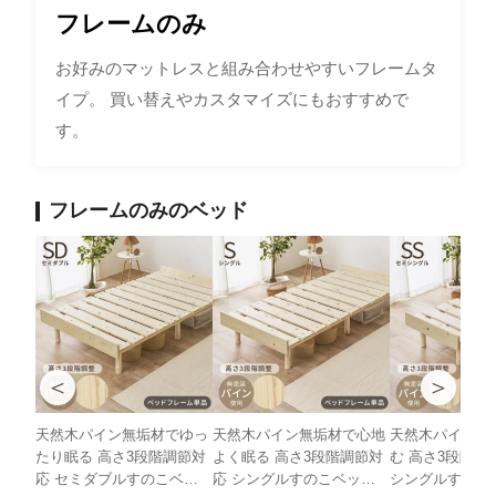
フレームのみ
お好みのマットレスと組み合わせやすいフレームタ
イプ。 買い替えやカスタマイズにもおすすめで
す。
フレームのみのベッド
＜
＞
天然木パイン無垢材でゆっ
天然木パイン無垢材で心地
天然木パイン無
たり眠る 高さ3段階調節対
よく眠る 高さ3段階調節対
む 高さ3段階調
応 セミダブルすのこベッ
応 シングルすのこベッド
シングルすのこベ