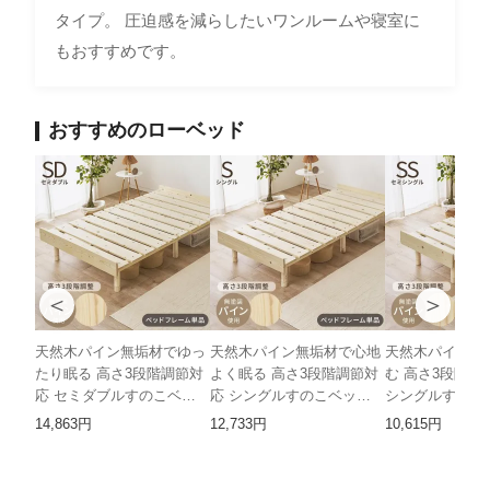
タイプ。 圧迫感を減らしたいワンルームや寝室に
もおすすめです。
おすすめのローベッド
＜
＞
天然木パイン無垢材でゆっ
天然木パイン無垢材で心地
天然木パイン無
たり眠る 高さ3段階調節対
よく眠る 高さ3段階調節対
む 高さ3段階調
応 セミダブルすのこベッ
応 シングルすのこベッド
シングルすのこベ
ド HH
HH
14,863円
12,733円
10,615円