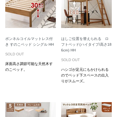
ボンネルコイルマットレス付
はしご位置を替えられる ロ
き すのこベッド シングル HH
フトベッド(ハイタイプ/高さ18
6cm) HH
SOLD OUT
SOLD OUT
床面高さ調節可能な天然木す
のこベッド。
ハシゴが足元にもかけられる
のでベッド下スペースの出入
りがスムーズ。