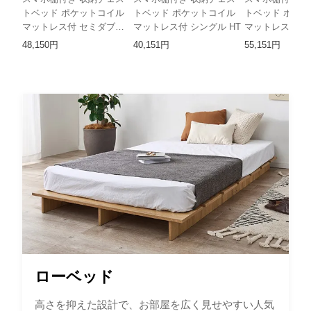
トベッド ポケットコイル
トベッド ポケットコイル
トベッド ポケ
マットレス付 セミダブル
マットレス付 シングル HT
マットレス付 ダ
HT
48,150円
40,151円
55,151円
ローベッド
高さを抑えた設計で、お部屋を広く見せやすい人気